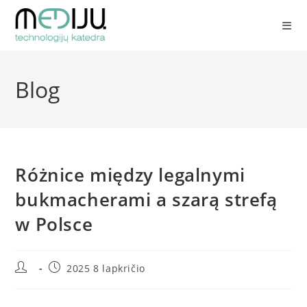
Skip
to
content
Blog
Różnice między legalnymi
bukmacherami a szarą strefą
w Polsce
Post
Post
2025 8 lapkričio
author:
published: